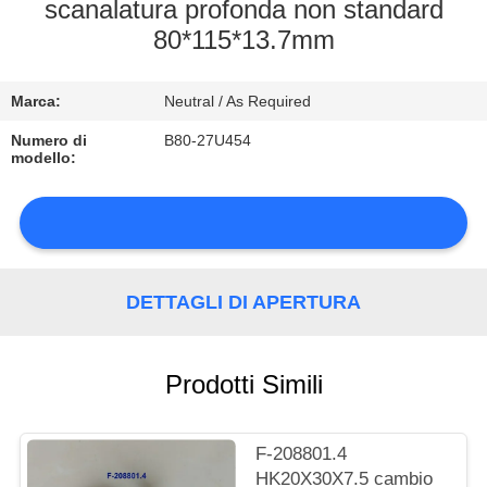
DI
scanalatura profonda non standard
80*115*13.7mm
QUALITÀ
Marca:
Neutral / As Required
CONTATTACI
Numero di
B80-27U454
modello:
NOTIZIE
DETTAGLI DI APERTURA
MAPPA
DEL
Prodotti Simili
SITO
PRIVACY
F-208801.4
HK20X30X7.5 cambio