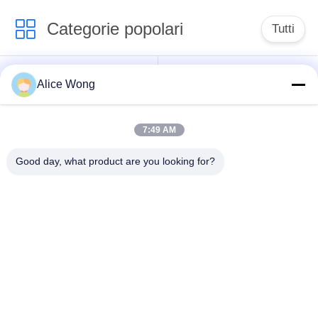
Categorie popolari
Tutti
Cuscinetti per
Cuscinetti per cambio
Alice Wong
autoveicoli
per autoveicoli
7:49 AM
Cuscinetti
Cuscinetti di sterzo
differenziali per
per autoveicoli
Good day, what product are you looking for?
autoveicoli
Cuscinetti per
Cuscinetti per ruote
generatori per
per autoveicoli
autoveicoli
Cuscinetti di rilascio
Cuscinetti per
dell'imbracatura per
condizionatori d'aria