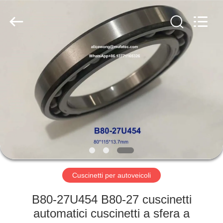
WUXI
MUFA
TECHNOLOGY
CO.,LTD..
All
Rights
Reserved.
CASA
PRODOTTI
CHI
SIAMO
FATORY
TOUR
Cuscinetti per autoveicoli
B80-27U454 B80-27 cuscinetti
CONTROLLO
automatici cuscinetti a sfera a