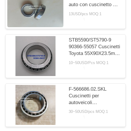
POLICY
auto con cuscinetto a
rulli cilindrici
13USD/pcs MOQ:1
20*30*7.5mm
STB5590/ST5790-9
90366-55057 Cuscinetti
Toyota 55X90X23.5mm
Cuscinetti a rulli
10~50USD/Pcs MOQ:1
conichi
F-566686.02.SKL
Cuscinetti per
autoveicoli
65x100x26/25 mm
30~50USD/pcs MOQ:1
Cuscinetti a sfera a
doppia fila