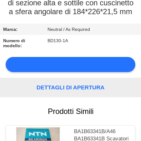
DI
di sezione alta e sottile con cuscinetto
a sfera angolare di 184*226*21,5 mm
QUALITÀ
Marca:
Neutral / As Required
CONTATTACI
Numero di
BD130-1A
modello:
NOTIZIE
DETTAGLI DI APERTURA
MAPPA
DEL
Prodotti Simili
SITO
PRIVACY
BA1B63341B/A46
BA1B63341B Scavatori