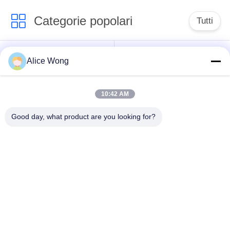
Categorie popolari
Tutti
Cuscinetti per
Cuscinetti per cambio
Alice Wong
autoveicoli
per autoveicoli
10:42 AM
Cuscinetti
Cuscinetti di sterzo
differenziali per
per autoveicoli
Good day, what product are you looking for?
autoveicoli
Cuscinetti per
Cuscinetti per ruote
generatori per
per autoveicoli
autoveicoli
Cuscinetti di rilascio
Cuscinetti per
dell'imbracatura per
condizionatori d'aria