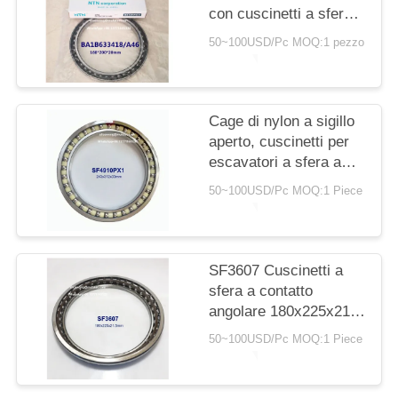
POLICY
con cuscinetti a sfera
angolari da contatto di
50~100USD/Pc MOQ:1 pezzo
160x200x20 mm con
gabbia in nylon
Cage di nylon a sigillo
aperto, cuscinetti per
escavatori a sfera a
scanalatura profonda,
50~100USD/Pc MOQ:1 Piece
243x312x33 mm
SF3607 Cuscinetti a
sfera a contatto
angolare 180x225x21,5
mm gabbia di nylon C3
50~100USD/Pc MOQ:1 Piece
P5 aperta