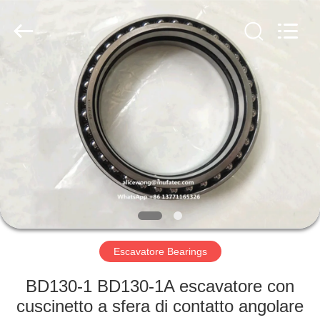
WUXI
MUFA
TECHNOLOGY
CO.,LTD..
All
Rights
Reserved.
CASA
PRODOTTI
CHI
SIAMO
FATORY
TOUR
Escavatore Bearings
BD130-1 BD130-1A escavatore con
CONTROLLO
cuscinetto a sfera di contatto angolare