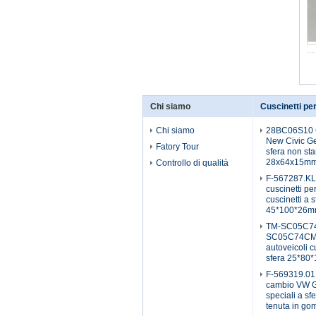
Chi siamo
Chi siamo
28BC06S10 C
New Civic Ge
Fatory Tour
sfera non st
28x64x15m
Controllo di qualità
F-567287.K
cuscinetti pe
cuscinetti a s
45*100*26
TM-SC05C7
SC05C74CM21
autoveicoli c
sfera 25*80
F-569319.01 
cambio VW Go
speciali a sf
tenuta in g