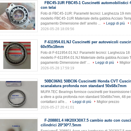
FBC45-1UR FBC45-1 Cuscinetti automobilistic
con telai
Foto di FBC45-1UR: Parametri tecnici: Larghezza 19 mm 
modello FBC45-1UR Materiale della gabbia Acciaio Temp
pagamento Dimensione dell' anello ...
Leggi di più
2026-05-28 18:09:56
F-611954.01.NJ Cuscinetti per autoveicoli cuscin
60x95x18mm
Foto di F-611954.01.NJ: Parametri tecnici: Larghezza 18
modello F-611954.01.NJ Materiale della gabbia Acciaio 
pagamento Dimensione dell' ...
Leggi di più
Miglior
2026-05-28 17:59:19
50BC06N1 50BC06 Cuscinetti Honda CVT Cuscinet
scanalatura profonda non standard 50x68x7mm
MUFA TEC Bearings fornisce cuscinetti per trasmissio
a sfere a gola profonda non standard 50x68x7mm, 48 pezz
contattarci all'e...
Leggi di più
Miglior prezzo
2026-05-27 20:41:01
F-208801.4 HK20X30X7.5 cambio auto con cuscin
cilindrici 20*30*7.5mm