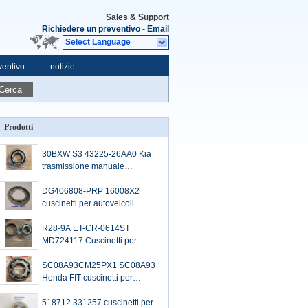
Sales & Support
Richiedere un preventivo
-
Email
Select Language
ventivo
notizie
Cerca
Prodotti
30BXW S3 43225-26AA0 Kia
trasmissione manuale
cuscinetto di uscita dell'albero
del cambio con cuscinetto
DG406808-PRP 16008X2
30*60*19mm
cuscinetti per autoveicoli
cuscinetti a sfera a scanalatura
profonda non standard
R28-9A ET-CR-0614ST
40x68x7,5 mm
MD724117 Cuscinetti per
autoveicoli cuscinetti a rulli a
pollici conichi 28x63x22.45mm
SC08A93CM25PX1 SC08A93
Honda FIT cuscinetti per
cambio cuscinetti a sfera
speciali 40*84*19mm
518712 331257 cuscinetti per