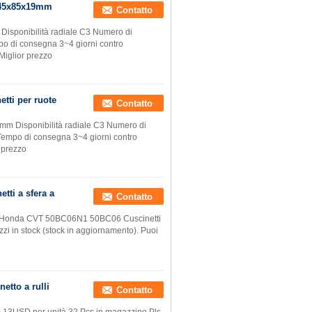
i 45x85x19mm
Contatto
Disponibilità radiale C3 Numero di
o di consegna 3~4 giorni contro
Miglior prezzo
etti per ruote
Contatto
 mm Disponibilità radiale C3 Numero di
Tempo di consegna 3~4 giorni contro
 prezzo
ti a sfera a
Contatto
ne Honda CVT 50BC06N1 50BC06 Cuscinetti
i in stock (stock in aggiornamento). Puoi
etto a rulli
Contatto