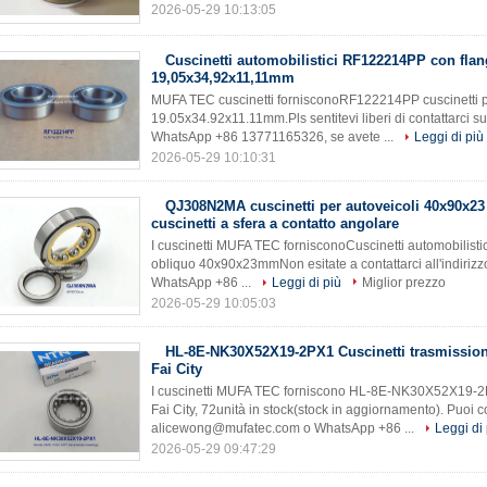
2026-05-29 10:13:05
Cuscinetti automobilistici RF122214PP con flan
19,05x34,92x11,11mm
MUFA TEC cuscinetti fornisconoRF122214PP cuscinetti pe
19.05x34.92x11.11mm.Pls sentitevi liberi di contattarci
WhatsApp +86 13771165326, se avete ...
Leggi di più
2026-05-29 10:10:31
QJ308N2MA cuscinetti per autoveicoli 40x90x2
cuscinetti a sfera a contatto angolare
I cuscinetti MUFA TEC fornisconoCuscinetti automobilisti
obliquo 40x90x23mmNon esitate a contattarci all'indiri
WhatsApp +86 ...
Leggi di più
Miglior prezzo
2026-05-29 10:05:03
HL-8E-NK30X52X19-2PX1 Cuscinetti trasmissio
Fai City
I cuscinetti MUFA TEC forniscono HL-8E-NK30X52X19-2P
Fai City, 72unità in stock(stock in aggiornamento). Puoi co
alicewong@mufatec.com o WhatsApp +86 ...
Leggi di 
2026-05-29 09:47:29