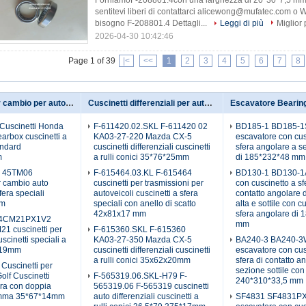
ForniamoF-208801.4con una larghezza di 20*30*7,5 mm.
sentitevi liberi di contattarci alicewong@mufatec.com 
bisogno F-208801.4 Dettagli...
Leggi di più
Miglior
2026-04-30 10:42:46
Page 1 of 39
|<
<<
1
2
3
4
5
6
7
8
Cuscinetti per cambio per autoveicoli
Cuscinetti differenziali per autoveicoli
Escavatore Bearin
uscinetti Honda
F-611420.02.SKL F-611420 02
BD185-1 BD185-1
arbox cuscinetti a
KA03-27-220 Mazda CX-5
escavatore con cus
andard
cuscinetti differenziali cuscinetti
sfera angolare a se
m
a rulli conici 35*76*25mm
di 185*232*48 mm
L 45TM06
F-615464.03.KL F-615464
BD130-1 BD130-1A
r cambio auto
cuscinetti per trasmissioni per
con cuscinetto a sf
fera speciali
autoveicoli cuscinetti a sfera
contatto angolare 
mm
speciali con anello di scatto
alta e sottile con c
42x81x17 mm
sfera angolare di 
4CM21PX1V2
mm
 cuscinetti per
F-615360.SKL F-615360
uscinetti speciali a
KA03-27-350 Mazda CX-5
BA240-3 BA240-
*19mm
cuscinetti differenziali cuscinetti
escavatore con cus
a rulli conici 35x62x20mm
sfera di contatto a
Cuscinetti per
sezione sottile con
lf Cuscinetti
F-565319.06.SKL-H79 F-
240*310*33,5 mm
era con doppia
565319.06 F-565319 cuscinetti
omma 35*67*14mm
auto differenziali cuscinetti a
SF4831 SF4831P