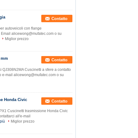
gia
Contatto
r autoveicoli con flange
 su Email alicewong@mufatec.com o su
Miglior prezzo
3 mm
Contatto
ci QJ308N2MA Cuscinetti a sfere a contatto
zzo e-mail alicewong@mufatec.com o su
ne Honda Civic
Contatto
X1 Cuscinetti trasmissione Honda Civic
ntattarci all'e-mail
più
Miglior prezzo