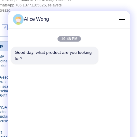
13USD per unità.32 Pcs in magazzino.Pls
o WhatsApp +86 13771165326, se avete
 prezzo
Alice Wong
9
10
>>
>|
10:48 PM
gs
Contattaci
Good day, what product are you looking 
SA
Contattaci
for?
cinetto a
Richiedere un
zione sottile
preventivo
E-Mail
 escavatore
era di
Mappa del sito
di sezione
Sito mobile
uscinetto a
184*226*21,5
3WSA
cinetto a
ngolare a
 cuscinetto
X1