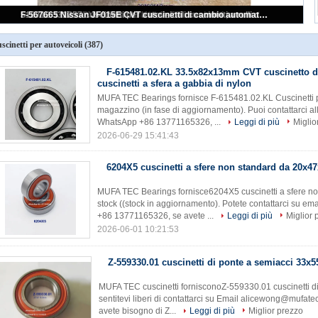
30BXW S3 43225-26AA0 Kia trasmissione manuale cuscinetto di uscita dell'albero del cambio con cuscinetto 30*60*19mm
scinetti per autoveicoli
(387)
F-615481.02.KL 33.5x82x13mm CVT cuscinetto d
cuscinetti a sfera a gabbia di nylon
MUFA TEC Bearings fornisce F-615481.02.KL Cuscinetti p
magazzino (in fase di aggiornamento). Puoi contattarci 
WhatsApp +86 13771165326, ...
Leggi di più
Miglio
2026-06-29 15:41:43
6204X5 cuscinetti a sfere non standard da 20x
MUFA TEC Bearings fornisce6204X5 cuscinetti a sfere n
stock ((stock in aggiornamento). Potete contattarci su
+86 13771165326, se avete ...
Leggi di più
Miglior 
2026-06-01 10:21:53
Z-559330.01 cuscinetti di ponte a semiacci 33
MUFA TEC cuscinetti fornisconoZ-559330.01 cuscinetti 
sentitevi liberi di contattarci su Email alicewong@muf
avete bisogno di Z...
Leggi di più
Miglior prezzo