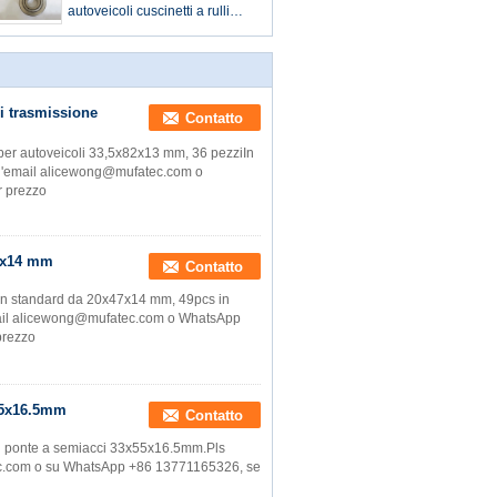
autoveicoli cuscinetti a rulli
conici 40*95*27,5 mm
i trasmissione
Contatto
er autoveicoli 33,5x82x13 mm, 36 pezziIn
all'email alicewong@mufatec.com o
r prezzo
47x14 mm
Contatto
on standard da 20x47x14 mm, 49pcs in
 email alicewong@mufatec.com o WhatsApp
prezzo
x55x16.5mm
Contatto
di ponte a semiacci 33x55x16.5mm.Pls
atec.com o su WhatsApp +86 13771165326, se