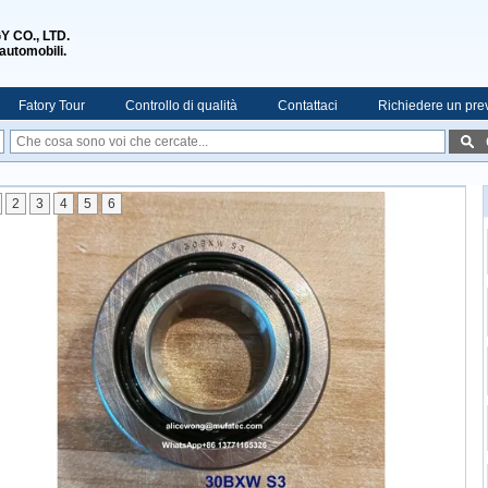
 CO., LTD.
 automobili.
Fatory Tour
Controllo di qualità
Contattaci
Richiedere un pre
2
3
4
5
6