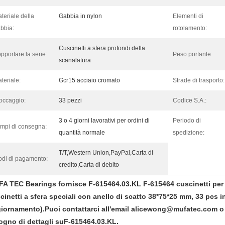
teriale della
Gabbia in nylon
Elementi di
bbia:
rotolamento:
Cuscinetti a sfera profondi della
pportare la serie:
Peso portante:
scanalatura
teriale:
Gcr15 acciaio cromato
Strade di trasporto:
occaggio:
33 pezzi
Codice S.A.:
3 o 4 giorni lavorativi per ordini di
Periodo di
mpi di consegna:
quantità normale
spedizione:
T/T,Western Union,PayPal,Carta di
di di pagamento:
credito,Carta di debito
A TEC Bearings fornisce F-615464.03.KL F-615464 cuscinetti per 
cinetti a sfera speciali con anello di scatto 38*75*25 mm
, 33 pcs 
iornamento).
Puoi contattarci all'email alicewong@mufatec.com 
ogno di dettagli su
F-615464.03.KL
.