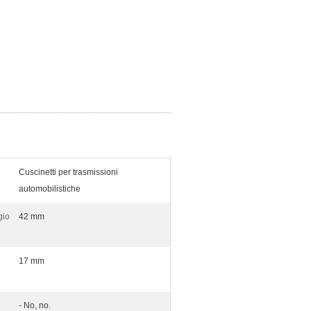
Cuscinetti per trasmissioni
automobilistiche
gio
42 mm
17 mm
- No, no.