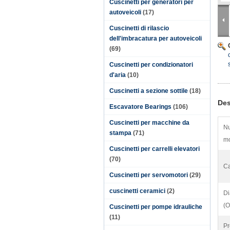
Cuscinetti per generatori per
autoveicoli
(17)
Cuscinetti di rilascio
dell'imbracatura per autoveicoli
(69)
Cuscinetti per condizionatori
d'aria
(10)
Cuscinetti a sezione sottile
(18)
Des
Escavatore Bearings
(106)
Cuscinetti per macchine da
Nu
stampa
(71)
mo
Cuscinetti per carrelli elevatori
(70)
Ca
Cuscinetti per servomotori
(29)
cuscinetti ceramici
(2)
Di
(O
Cuscinetti per pompe idrauliche
(11)
Pr