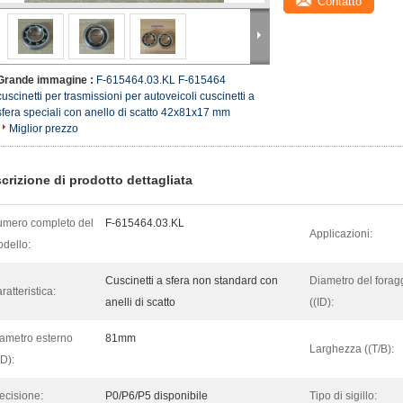
Contatto
Grande immagine :
F-615464.03.KL F-615464
cuscinetti per trasmissioni per autoveicoli cuscinetti a
sfera speciali con anello di scatto 42x81x17 mm
Miglior prezzo
crizione di prodotto dettagliata
mero completo del
F-615464.03.KL
Applicazioni:
dello:
Cuscinetti a sfera non standard con
Diametro del forag
ratteristica:
anelli di scatto
((ID):
ametro esterno
81mm
Larghezza ((T/B):
D):
ecisione:
P0/P6/P5 disponibile
Tipo di sigillo: