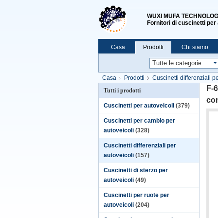
WUXI MUFA TECHNOLOGY
Fornitori di cuscinetti per
Casa
Prodotti
Chi siamo
Casa
Prodotti
Cuscinetti differenziali p
scatto 42x81x17 mm
F-6
Tutti i prodotti
con
Cuscinetti per autoveicoli
(379)
Cuscinetti per cambio per
autoveicoli
(328)
Cuscinetti differenziali per
autoveicoli
(157)
Cuscinetti di sterzo per
autoveicoli
(49)
Cuscinetti per ruote per
autoveicoli
(204)