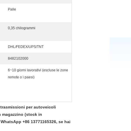
Palle
0,35 chilogrammi
DHL/FEDEX/UPS/TNT
8482102000
6~10 giorni lavorativi (escluse le zone
remote o i paesi)
trasmissioni per autoveicoli
in magazzino (stock in
o WhatsApp +86 13771165326, se hai