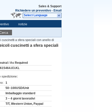
Sales & Support
Richiedere un preventivo
-
Email
Select Language
ventivo
notizie
Cerca
cuscinetti a sfera speciali con anello di
coli cuscinetti a sfera speciali
eutral / As Required
-615464.03.KL
e spedizione:
mo:
1
50~100USD/Unit
Imballaggio standard
3 ~ 4 giorni lavorativi
T/T, Western Union, Paypal