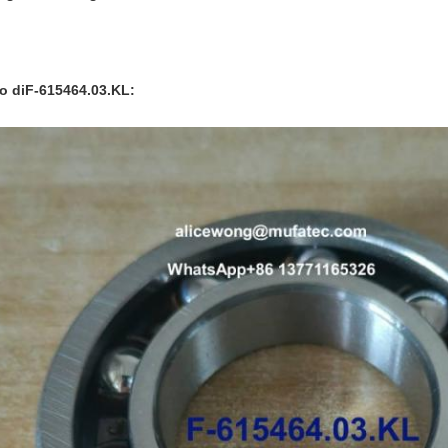
o di
F-615464.03.KL
: