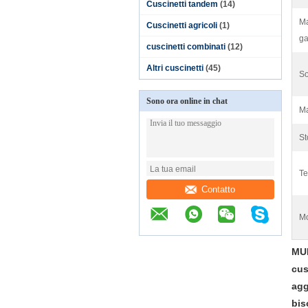
Cuscinetti tandem
(14)
Ma
Cuscinetti agricoli
(1)
ga
cuscinetti combinati
(12)
Altri cuscinetti
(45)
So
Sono ora online in chat
Ma
St
Te
Contatto
Mo
MUF
cus
agg
bis