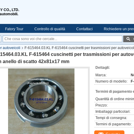
 CO., LTD.
 automobili.
Fatory Tour
Controllo di qualità
Contattaci
Richiedere un pre
er autoveicoli
F-615464.03.KL F-615464 cuscinetti per trasmissioni per autoveicoli 
15464.03.KL F-615464 cuscinetti per trasmissioni per autovei
 anello di scatto 42x81x17 mm
Dettagli:
Marca:
N
Numero di modello:
F
Termini di pagamento 
Quantità di ordine mini
Prezzo:
Imballaggi particolari:
Tempi di consegna:
Termini di pagamento: