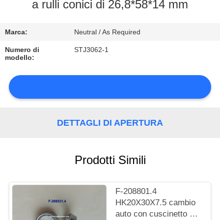
DI
a rulli conici di 26,8*58*14 mm
QUALITÀ
Marca:
Neutral / As Required
CONTATTACI
Numero di
STJ3062-1
modello:
NOTIZIE
DETTAGLI DI APERTURA
MAPPA
DEL
Prodotti Simili
SITO
F-208801.4
HK20X30X7.5 cambio
PRIVACY
auto con cuscinetto a