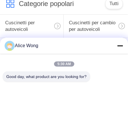
Categorie popolari
Tutti
Cuscinetti per
Cuscinetti per cambio
autoveicoli
per autoveicoli
Alice Wong
Cuscinetti
Cuscinetti di sterzo
differenziali per
per autoveicoli
autoveicoli
5:30 AM
Cuscinetti per
Good day, what product are you looking for?
Cuscinetti per ruote
generatori per
per autoveicoli
autoveicoli
Cuscinetti di rilascio
Cuscinetti per
dell'imbracatura per
condizionatori d'aria
autoveicoli