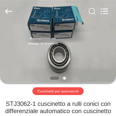
WUXI
MUFA
TECHNOLOGY
CO.,LTD..
All
Rights
Reserved.
CASA
PRODOTTI
CHI
SIAMO
FATORY
TOUR
Cuscinetti per autoveicoli
STJ3062-1 cuscinetto a rulli conici con
CONTROLLO
differenziale automatico con cuscinetto