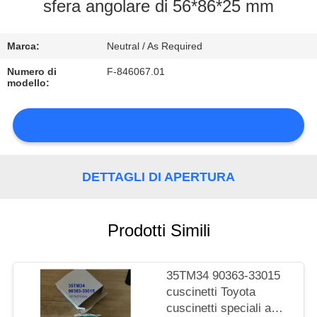
DI
sfera angolare di 56*86*25 mm
QUALITÀ
Marca:
Neutral / As Required
CONTATTACI
Numero di
F-846067.01
modello:
NOTIZIE
DETTAGLI DI APERTURA
MAPPA
DEL
Prodotti Simili
SITO
35TM34 90363-33015
cuscinetti Toyota
PRIVACY
cuscinetti speciali a