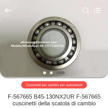
WUXI
MUFA
TECHNOLOGY
CO.,LTD..
All
Rights
Reserved.
CASA
PRODOTTI
CHI
SIAMO
FATORY
TOUR
Cuscinetti per cambio per autoveicoli
F-567665 B45-130NX2UR F-567665
CONTROLLO
cuscinetti della scatola di cambio