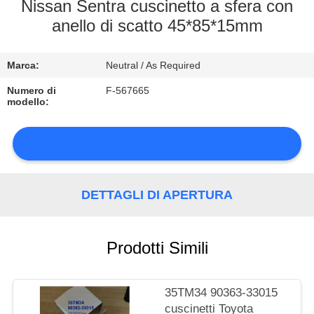
DI
Nissan Sentra cuscinetto a sfera con
anello di scatto 45*85*15mm
QUALITÀ
Marca:
Neutral / As Required
CONTATTACI
Numero di
F-567665
modello:
NOTIZIE
DETTAGLI DI APERTURA
MAPPA
DEL
Prodotti Simili
SITO
PRIVACY
35TM34 90363-33015
cuscinetti Toyota