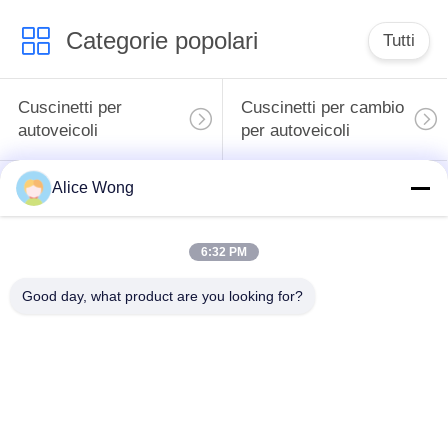
Categorie popolari
Tutti
Cuscinetti per
Cuscinetti per cambio
autoveicoli
per autoveicoli
Alice Wong
Cuscinetti
Cuscinetti di sterzo
differenziali per
per autoveicoli
autoveicoli
6:32 PM
Cuscinetti per
Good day, what product are you looking for?
Cuscinetti per ruote
generatori per
per autoveicoli
autoveicoli
Cuscinetti di rilascio
Cuscinetti per
dell'imbracatura per
condizionatori d'aria