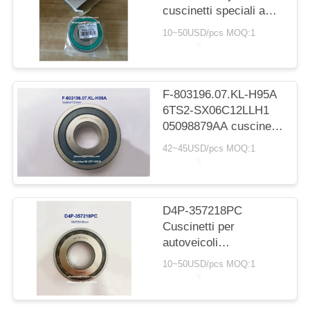
POLICY
cuscinetti speciali a
sfera per ricambio di
10~50USD/pcs MOQ:1
ricambi Toyota
33*78.5*15mm
F-803196.07.KL-H95A
6TS2-SX06C12LLH1
05098879AA cuscinetto
cambio automatico
42~45USD/pcs MOQ:1
cuscinetto a sfere a
gola profonda
32x80x17/21mm
D4P-357218PC
Cuscinetti per
autoveicoli
35X72X18mm
10~50USD/pcs MOQ:1
Cuscinetti a sfera con
gabbia in nylon