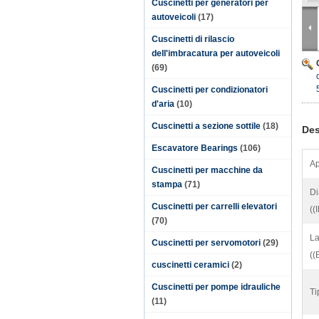
Cuscinetti per generatori per
autoveicoli
(17)
Cuscinetti di rilascio
dell'imbracatura per autoveicoli
(69)
Cuscinetti per condizionatori
d'aria
(10)
Cuscinetti a sezione sottile
(18)
Des
Escavatore Bearings
(106)
Ap
Cuscinetti per macchine da
stampa
(71)
Di
Cuscinetti per carrelli elevatori
((
(70)
La
Cuscinetti per servomotori
(29)
((
cuscinetti ceramici
(2)
Cuscinetti per pompe idrauliche
Ti
(11)