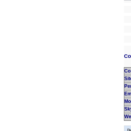
Co
Co
Si
Pe
Em
Mo
Sk
We
De