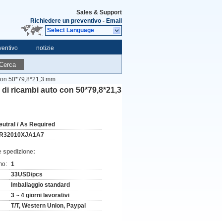
Sales & Support
Richiedere un preventivo
-
Email
Select Language
ventivo
notizie
Cerca
 con 50*79,8*21,3 mm
di ricambi auto con 50*79,8*21,3
eutral / As Required
R32010XJA1A7
e spedizione:
mo:
1
33USD/pcs
Imballaggio standard
3 ~ 4 giorni lavorativi
T/T, Western Union, Paypal