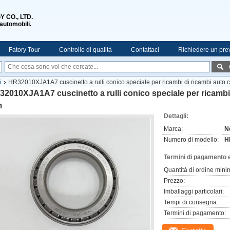
 CO., LTD.
 automobili.
Fatory Tour
Controllo di qualità
Contattaci
Richiedere un pre
i
HR32010XJA1A7 cuscinetto a rulli conico speciale per ricambi di ricambi auto
2010XJA1A7 cuscinetto a rulli conico speciale per ricambi 
m
Dettagli:
Marca:
N
Numero di modello:
H
Termini di pagamento 
Quantità di ordine mini
Prezzo:
Imballaggi particolari:
Tempi di consegna:
Termini di pagamento: