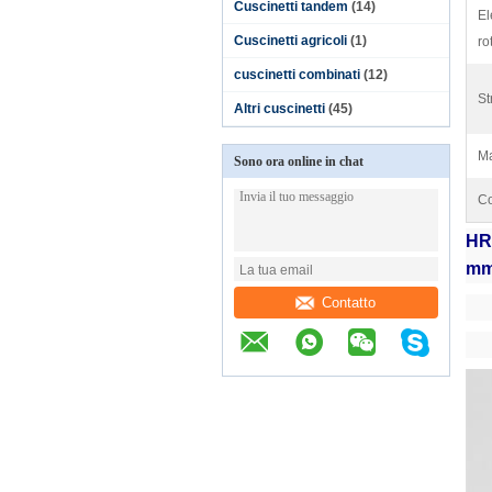
Cuscinetti tandem
(14)
El
Cuscinetti agricoli
(1)
ro
cuscinetti combinati
(12)
St
Altri cuscinetti
(45)
Ma
Sono ora online in chat
Co
HR3
m
Contatto