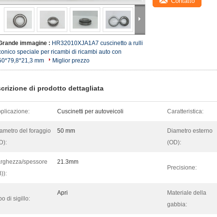
Contatto
Grande immagine :
HR32010XJA1A7 cuscinetto a rulli
conico speciale per ricambi di ricambi auto con
50*79,8*21,3 mm
Miglior prezzo
crizione di prodotto dettagliata
plicazione:
Cuscinetti per autoveicoli
Caratteristica:
ametro del foraggio
50 mm
Diametro esterno
ID):
(OD):
rghezza/spessore
21.3mm
Precisione:
B)):
Apri
Materiale della
po di sigillo:
gabbia: