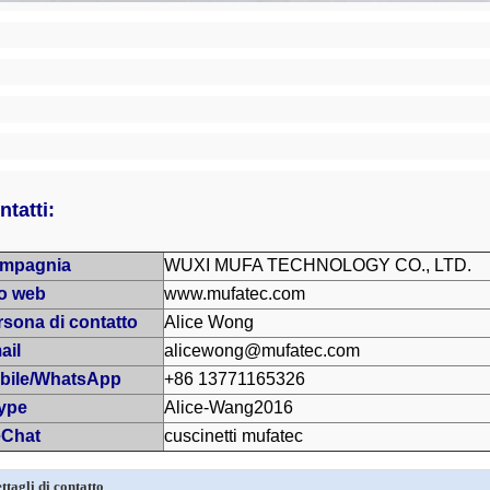
ntatti:
mpagnia
WUXI MUFA TECHNOLOGY CO., LTD.
to web
www.mufatec.com
rsona di contatto
Alice Wong
ail
alicewong@mufatec.com
bile/WhatsApp
+86 13771165326
ype
Alice-Wang2016
Chat
cuscinetti mufatec
ttagli di contatto