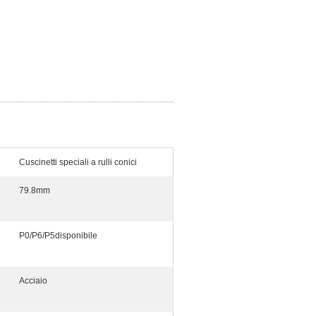
Cuscinetti speciali a rulli conici
79.8mm
P0/P6/P5disponibile
Acciaio